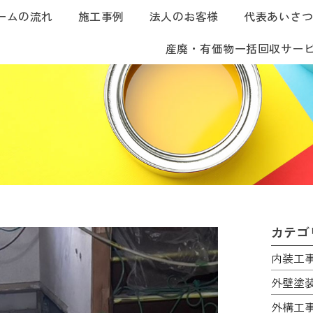
ームの流れ
施工事例
法人のお客様
代表あいさ
産廃・有価物一括回収サー
カテゴ
内装工
外壁塗
外構工