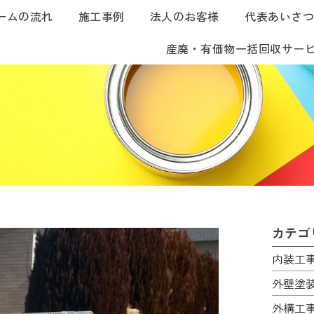
ームの流れ
施工事例
法人のお客様
代表あいさ
産廃・有価物一括回収サー
カテゴ
内装工
外壁塗
外構工