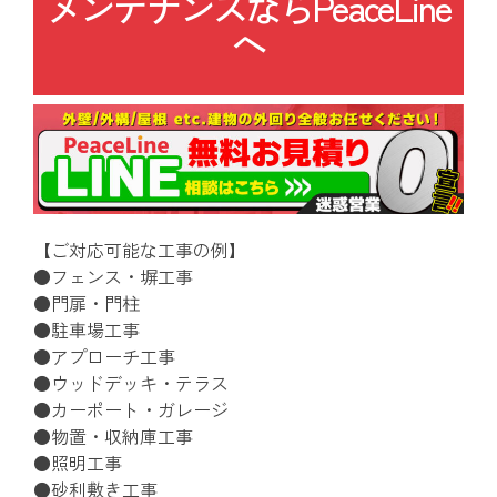
メンテナンスならPeaceLine
へ
【ご対応可能な工事の例】
●フェンス・塀工事
●門扉・門柱
●駐車場工事
●アプローチ工事
●ウッドデッキ・テラス
●カーポート・ガレージ
●物置・収納庫工事
●照明工事
●砂利敷き工事