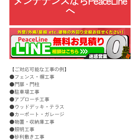
メンテナンスならPeaceLine
へ
【ご対応可能な工事の例】
●フェンス・塀工事
●門扉・門柱
●駐車場工事
●アプローチ工事
●ウッドデッキ・テラス
●カーポート・ガレージ
●物置・収納庫工事
●照明工事
●砂利敷き工事