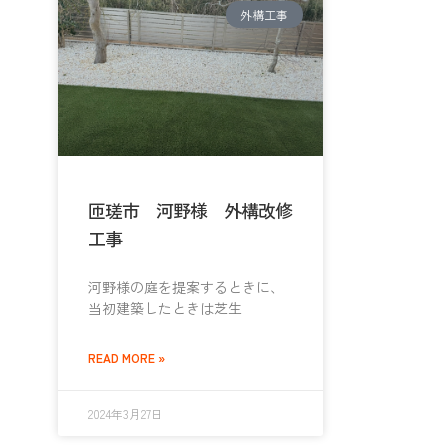
外構工事
匝瑳市 河野様 外構改修
工事
河野様の庭を提案するときに、
当初建築したときは芝生
READ MORE »
2024年3月27日